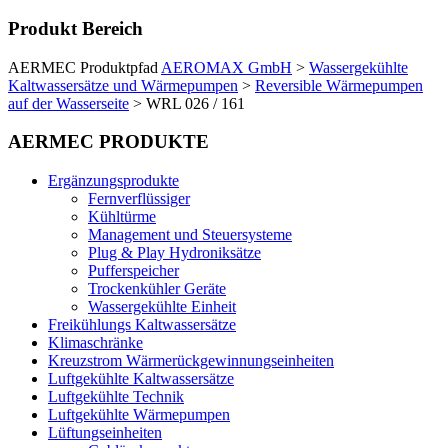
Produkt Bereich
AERMEC Produktpfad
AEROMAX GmbH
>
Wassergekühlte
Kaltwassersätze und Wärmepumpen
>
Reversible Wärmepumpen
auf der Wasserseite
>
WRL 026 / 161
AERMEC PRODUKTE
Ergänzungsprodukte
Fernverflüssiger
Kühltürme
Management und Steuersysteme
Plug & Play Hydroniksätze
Pufferspeicher
Trockenkühler Geräte
Wassergekühlte Einheit
Freikühlungs Kaltwassersätze
Klimaschränke
Kreuzstrom Wärmerückgewinnungseinheiten
Luftgekühlte Kaltwassersätze
Luftgekühlte Technik
Luftgekühlte Wärmepumpen
Lüftungseinheiten