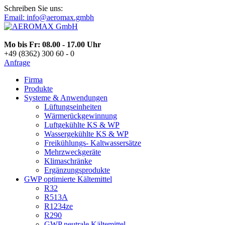
Schreiben Sie uns:
Email: info@aeromax.gmbh
Mo bis Fr: 08.00 - 17.00 Uhr
+49 (8362) 300 60 - 0
Anfrage
Firma
Produkte
Systeme & Anwendungen
Lüftungseinheiten
Wärmerückgewinnung
Luftgekühlte KS & WP
Wassergekühlte KS & WP
Freikühlungs- Kaltwassersätze
Mehrzweckgeräte
Klimaschränke
Ergänzungsprodukte
GWP optimierte Kältemittel
R32
R513A
R1234ze
R290
GWP neutrale Kältemittel