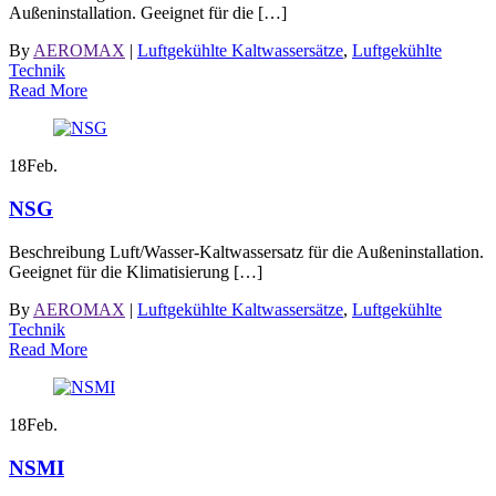
Außeninstallation. Geeignet für die […]
By
AEROMAX
|
Luftgekühlte Kaltwassersätze
,
Luftgekühlte
Technik
Read More
18
Feb.
NSG
Beschreibung Luft/Wasser-Kaltwassersatz für die Außeninstallation.
Geeignet für die Klimatisierung […]
By
AEROMAX
|
Luftgekühlte Kaltwassersätze
,
Luftgekühlte
Technik
Read More
18
Feb.
NSMI