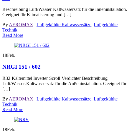
Beschreibung Luft/Wasser-Kaltwassersatz für die Inneninstallation.
Geeignet für Klimatisierung und […]
By
AEROMAX
|
Luftgekühlte Kaltwassersätze
,
Luftgekühlte
Technik
Read More
18
Feb.
NRGI 151 / 602
R32-Kältemittel Inverter-Scroll-Verdichter Beschreibung
Luft/Wasser-Kaltwassersatz für die Außeninstallation. Geeignet für
[…]
By
AEROMAX
|
Luftgekühlte Kaltwassersätze
,
Luftgekühlte
Technik
Read More
18
Feb.