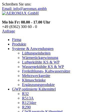
Schreiben Sie uns:
Email: info@aeromax.gmbh
Mo bis Fr: 08.00 - 17.00 Uhr
+49 (8362) 300 60 - 0
Anfrage
Firma
Produkte
Systeme & Anwendungen
Lüftungseinheiten
Wärmerückgewinnung
Luftgekühlte KS & WP
Wassergekühlte KS & WP
Freikühlungs- Kaltwassersätze
Mehrzweckgeräte
Klimaschränke
Ergänzungsprodukte
GWP optimierte Kältemittel
R32
R513A
R1234ze
R290
GWP neutrale Kältemittel