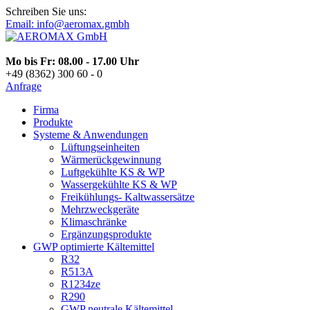
Schreiben Sie uns:
Email: info@aeromax.gmbh
Mo bis Fr: 08.00 - 17.00 Uhr
+49 (8362) 300 60 - 0
Anfrage
Firma
Produkte
Systeme & Anwendungen
Lüftungseinheiten
Wärmerückgewinnung
Luftgekühlte KS & WP
Wassergekühlte KS & WP
Freikühlungs- Kaltwassersätze
Mehrzweckgeräte
Klimaschränke
Ergänzungsprodukte
GWP optimierte Kältemittel
R32
R513A
R1234ze
R290
GWP neutrale Kältemittel