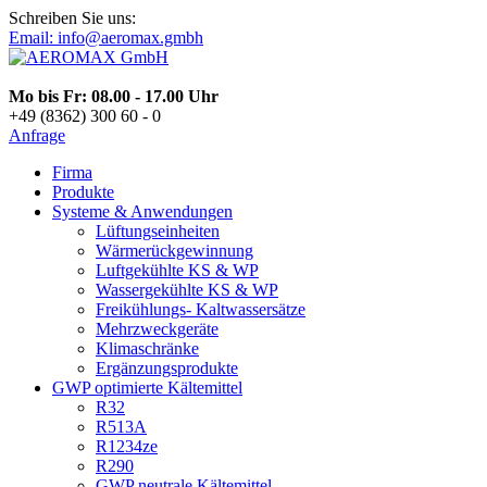
Schreiben Sie uns:
Email: info@aeromax.gmbh
Mo bis Fr: 08.00 - 17.00 Uhr
+49 (8362) 300 60 - 0
Anfrage
Firma
Produkte
Systeme & Anwendungen
Lüftungseinheiten
Wärmerückgewinnung
Luftgekühlte KS & WP
Wassergekühlte KS & WP
Freikühlungs- Kaltwassersätze
Mehrzweckgeräte
Klimaschränke
Ergänzungsprodukte
GWP optimierte Kältemittel
R32
R513A
R1234ze
R290
GWP neutrale Kältemittel