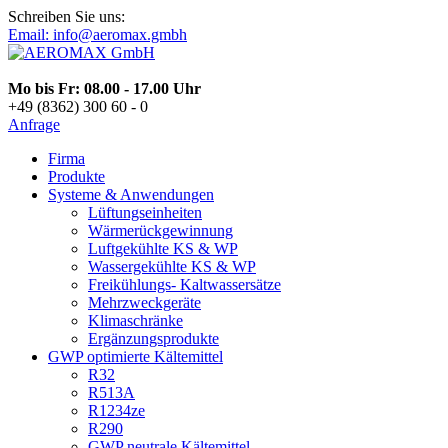
Schreiben Sie uns:
Email: info@aeromax.gmbh
Mo bis Fr: 08.00 - 17.00 Uhr
+49 (8362) 300 60 - 0
Anfrage
Firma
Produkte
Systeme & Anwendungen
Lüftungseinheiten
Wärmerückgewinnung
Luftgekühlte KS & WP
Wassergekühlte KS & WP
Freikühlungs- Kaltwassersätze
Mehrzweckgeräte
Klimaschränke
Ergänzungsprodukte
GWP optimierte Kältemittel
R32
R513A
R1234ze
R290
GWP neutrale Kältemittel