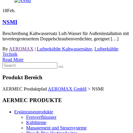
18
Feb.
NSMI
Beschreibung Kaltwassersatz Luft-Wasser für Außeninstallation mit
invertergesteuertem Doppelschraubenverdichter, geeignet […]
By
AEROMAX
|
Luftgekühlte Kaltwassersätze
,
Luftgekühlte
Technik
Read More
Produkt Bereich
AERMEC Produktpfad
AEROMAX GmbH
>
NSMI
AERMEC PRODUKTE
Ergänzungsprodukte
Fernverflüssiger
Kühltürme
Management und Steuersysteme