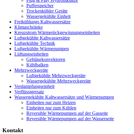
Plug & Play Hydroniksätze
Pufferspeicher
Trockenkühler Geräte
Wassergekühlte Einheit
Freikühlungs Kaltwassersätze
Klimaschränke
Kreuzstrom Wärmerückgewinnungseinheiten
Luftgekühlte Kaltwassersätze
Luftgekühlte Technik
Luftgekühlte Wärmepumpen
Lüftungseinheiten
Gebläsekonvektoren
Kühlbalken
Mehrzweckgeräte
Luftgekühlte Mehrzweckgeräte
Wassergekühlte Mehrzweckgeräte
Verdampfungseinheit
Verflüssigersatz
Wassergekühlte Kaltwassersätze und Wärmepumpen
Einheiten nur zum Heizen
Einheiten nur zum Kühlen
Reversible Wärmepumpen auf der Gasseite
Reversible Wärmepumpen auf der Wasserseite
Kontakt