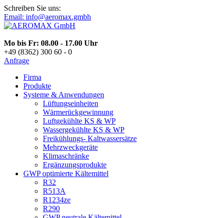
Schreiben Sie uns:
Email: info@aeromax.gmbh
Mo bis Fr: 08.00 - 17.00 Uhr
+49 (8362) 300 60 - 0
Anfrage
Firma
Produkte
Systeme & Anwendungen
Lüftungseinheiten
Wärmerückgewinnung
Luftgekühlte KS & WP
Wassergekühlte KS & WP
Freikühlungs- Kaltwassersätze
Mehrzweckgeräte
Klimaschränke
Ergänzungsprodukte
GWP optimierte Kältemittel
R32
R513A
R1234ze
R290
GWP neutrale Kältemittel