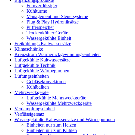
Ergänzungsprodukte
Fernverflüssiger
Kühltürme
Management und Steuersysteme
Plug & Play Hydroniksätze
Pufferspeicher
Trockenkühler Geräte
Wassergekühlte Einheit
Freikühlungs Kaltwassersätze
Klimaschränke
Kreuzstrom Wärmerückgewinnungseinheiten
Luftgekühlte Kaltwassersätze
Luftgekühlte Technik
Luftgekühlte Wärmepumpen
Lüftungseinheiten
Gebläsekonvektoren
Kühlbalken
Mehrzweckgeräte
Luftgekühlte Mehrzweckgeräte
Wassergekühlte Mehrzweckgeräte
Verdampfungseinheit
Verflüssigersatz
Wassergekühlte Kaltwassersätze und Wärmepumpen
Einheiten nur zum Heizen
Einheiten nur zum Kühlen