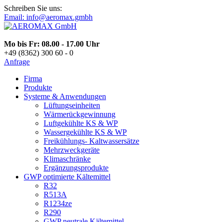
Schreiben Sie uns:
Email: info@aeromax.gmbh
Mo bis Fr: 08.00 - 17.00 Uhr
+49 (8362) 300 60 - 0
Anfrage
Firma
Produkte
Systeme & Anwendungen
Lüftungseinheiten
Wärmerückgewinnung
Luftgekühlte KS & WP
Wassergekühlte KS & WP
Freikühlungs- Kaltwassersätze
Mehrzweckgeräte
Klimaschränke
Ergänzungsprodukte
GWP optimierte Kältemittel
R32
R513A
R1234ze
R290
GWP neutrale Kältemittel