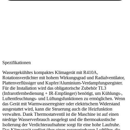
Spezifikationen
Wassergekühltes kompaktes Klimagerät mit R410A,
Rotationsverdichter mit hohem Wirkungsgrad und Radialventilator,
Plattenverflüssiger und Kupfer/Aluminium-Verdampfungsregister.
Für die Installation wird das obligatorische Zubehör TL3
(Infrarotfernbedienung + IR-Empfänger) benötigt, um Kühlungs-,
Luftentfeuchtungs- und Lüftungsfunktionen zu ermöglichen. Wenn
das Gerät mit Warmwasserregister oder elektrischem Widerstand
ausgestattet wird, kann die Steuerung auch die Heizfunktion
verwalten. Dank Thermostatventil ist die Maschine ist auf einen
niedrige Wasserverbrauch ausgelegt und die thermoakustische
Isolierung der Verdichteraufnahme sorgt für eine hohe Laufruhe.
Das Klimagerät verfügt über einen regenerierbaren Luftfilter, die