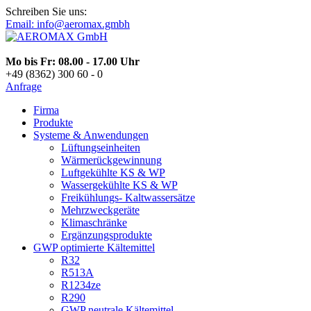
Schreiben Sie uns:
Email: info@aeromax.gmbh
Mo bis Fr: 08.00 - 17.00 Uhr
+49 (8362) 300 60 - 0
Anfrage
Firma
Produkte
Systeme & Anwendungen
Lüftungseinheiten
Wärmerückgewinnung
Luftgekühlte KS & WP
Wassergekühlte KS & WP
Freikühlungs- Kaltwassersätze
Mehrzweckgeräte
Klimaschränke
Ergänzungsprodukte
GWP optimierte Kältemittel
R32
R513A
R1234ze
R290
GWP neutrale Kältemittel